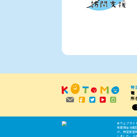
特
電
所
本ウェブサイ
年度資金分配団体と
け、特定非営
しました。 