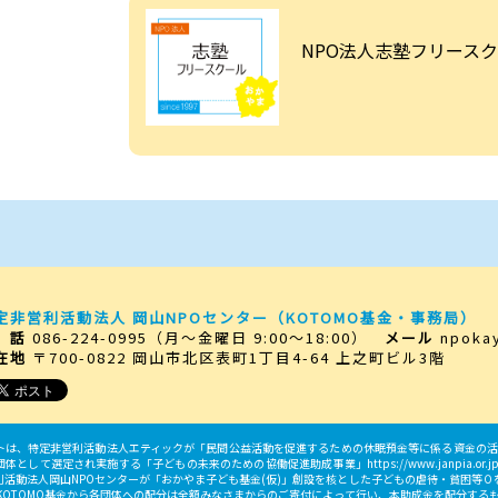
NPO法人志塾フリース
定非営利活動法人 岡山NPOセンター
（KOTOMO基金・事務局）
 話
086-224-0995
（月～金曜日 9:00～18:00）
メール
npoka
在地
〒700-0822
岡山市北区表町1丁目4-64 上之町ビル3階
トは、特定非営利活動法人エティックが「民間公益活動を促進するための休眠預金等に係る資金の活用
して選定され実施する「子どもの未来のための協働促進助成事業」https://www.janpia.or.jp/dantai
利活動法人岡山NPOセンターが「おかやま子ども基金(仮)」創設を核とした子どもの虐待・貧困等
※KOTOMO基金から各団体への配分は全額みなさまからのご寄付によって行い、本助成金を配分する