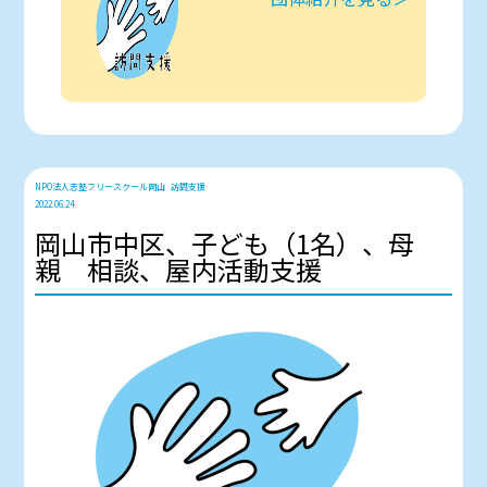
NPO法人志塾フリースクール岡山
訪問支援
2022.06.24
岡山市中区、子ども（1名）、母
親 相談、屋内活動支援