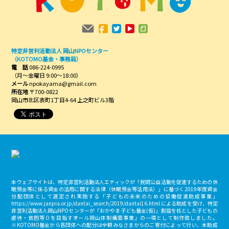
特定非営利活動法人 岡山NPOセンター
（KOTOMO基金・事務局）
電 話
086-224-0995
（月～金曜日 9:00～18:00）
メール
npokayama@gmail.com
所在地
〒700-0822
岡山市北区表町1丁目4-64 上之町ビル3階
本ウェブサイトは、特定非営利活動法人エティックが「民間公益活動を促進するための休
眠預金等に係る資金の活用に関する法律（休眠預金等活用法）」に基づく2019年度資金
分配団体として選定され実施する「子どもの未来のための協働促進助成事業」
https://www.janpia.or.jp/dantai_search/2019/dantai16.html による助成を受け、特定
非営利活動法人岡山NPOセンターが「おかやま子ども基金(仮)」創設を核とした子どもの
虐待・貧困等０を目指すオール岡山体制構築事業」の一環として制作致しました。
※KOTOMO基金から各団体への配分は全額みなさまからのご寄付によって行い、本助成