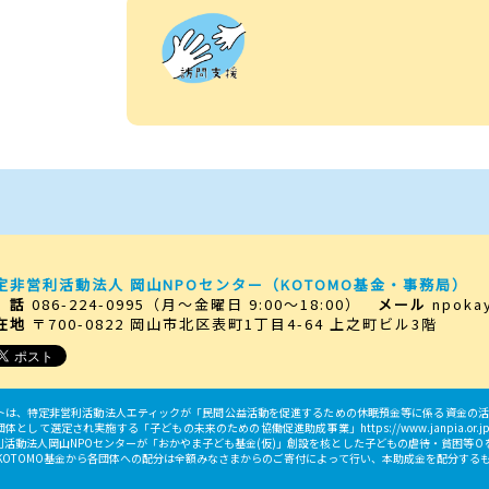
定非営利活動法人 岡山NPOセンター
（KOTOMO基金・事務局）
 話
086-224-0995
（月～金曜日 9:00～18:00）
メール
npoka
在地
〒700-0822
岡山市北区表町1丁目4-64 上之町ビル3階
トは、特定非営利活動法人エティックが「民間公益活動を促進するための休眠預金等に係る資金の活用
して選定され実施する「子どもの未来のための協働促進助成事業」https://www.janpia.or.jp/dantai
利活動法人岡山NPOセンターが「おかやま子ども基金(仮)」創設を核とした子どもの虐待・貧困等
※KOTOMO基金から各団体への配分は全額みなさまからのご寄付によって行い、本助成金を配分する