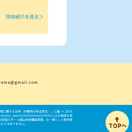
団体紹介を見る＞
yama@gmail.com
に関する法律（休眠預金等活用法）」に基づく2019
_search/2019/dantai16.html による助成を受
０を目指すオール岡山体制構築事業」の一環として制作致
ものではありません。