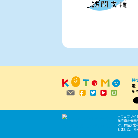
特
電
所
本ウェブサイ
年度資金分配団体と
け、特定非営
しました。 