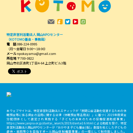
特定非営利活動法人 岡山NPOセンター
（KOTOMO基金・事務局）
電 話
086-224-0995
（月～金曜日 9:00～18:00）
メール
npokayama@gmail.com
所在地
〒700-0822
岡山市北区表町1丁目4-64 上之町ビル3階
本ウェブサイトは、特定非営利活動法人エティックが「民間公益活動を促進するための休
眠預金等に係る資金の活用に関する法律（休眠預金等活用法）」に基づく2019年度資金
分配団体として選定され実施する「子どもの未来のための協働促進助成事業」
https://www.janpia.or.jp/dantai_search/2019/dantai16.html による助成を受け、特定
非営利活動法人岡山NPOセンターが「おかやま子ども基金(仮)」創設を核とした子どもの
虐待・貧困等０を目指すオール岡山体制構築事業」の一環として制作致しました。