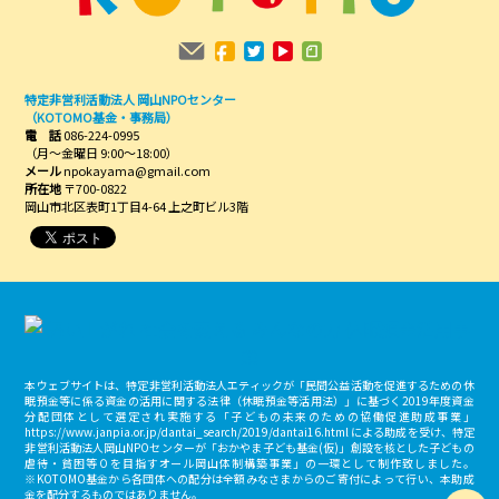
特定非営利活動法人 岡山NPOセンター
（KOTOMO基金・事務局）
電 話
086-224-0995
（月～金曜日 9:00～18:00）
メール
npokayama@gmail.com
所在地
〒700-0822
岡山市北区表町1丁目4-64 上之町ビル3階
本ウェブサイトは、特定非営利活動法人エティックが「民間公益活動を促進するための休
眠預金等に係る資金の活用に関する法律（休眠預金等活用法）」に基づく2019年度資金
分配団体として選定され実施する「子どもの未来のための協働促進助成事業」
https://www.janpia.or.jp/dantai_search/2019/dantai16.html による助成を受け、特定
非営利活動法人岡山NPOセンターが「おかやま子ども基金(仮)」創設を核とした子どもの
虐待・貧困等０を目指すオール岡山体制構築事業」の一環として制作致しました。
※KOTOMO基金から各団体への配分は全額みなさまからのご寄付によって行い、本助成
金を配分するものではありません。