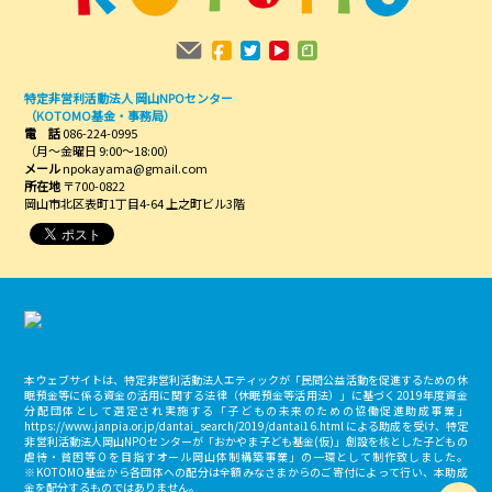
特定非営利活動法人 岡山NPOセンター
（KOTOMO基金・事務局）
電 話
086-224-0995
（月～金曜日 9:00～18:00）
メール
npokayama@gmail.com
所在地
〒700-0822
岡山市北区表町1丁目4-64 上之町ビル3階
本ウェブサイトは、特定非営利活動法人エティックが「民間公益活動を促進するための休
眠預金等に係る資金の活用に関する法律（休眠預金等活用法）」に基づく2019年度資金
分配団体として選定され実施する「子どもの未来のための協働促進助成事業」
https://www.janpia.or.jp/dantai_search/2019/dantai16.html による助成を受け、特定
非営利活動法人岡山NPOセンターが「おかやま子ども基金(仮)」創設を核とした子どもの
虐待・貧困等０を目指すオール岡山体制構築事業」の一環として制作致しました。
※KOTOMO基金から各団体への配分は全額みなさまからのご寄付によって行い、本助成
金を配分するものではありません。